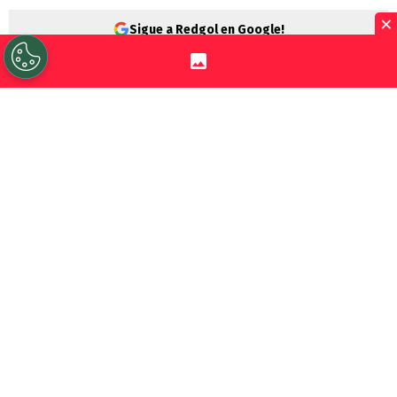
×
Sigue a Redgol en Google!
Un polémico clásico se jugó en el estadio
Francisco Sánchez Rumoroso, donde
Coquimbo Unido
y
Deportes La Serena
timbraron un empate
1-1
por la fecha 18° de
la
Liga de Primera
.
El primer tiempo estuvo muy parejo, donde
el cuadro local dominó las acciones, se
acercó a la puerta rival, aunque sin mucho
peligro.