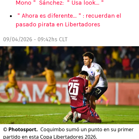
Mono＂ Sánchez: ＂Usa look...＂
＂Ahora es diferente...＂: recuerdan el
pasado pirata en Libertadores
09/04/2026 - 09:42hs CLT
©
Photosport.
Coquimbo sumó un punto en su primer
partido en esta Copa Libertadores 2026.