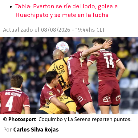
Tabla: Everton se ríe del lodo, golea a
Huachipato y se mete en la lucha
Actualizado el
08/08/2026 - 19:44hs CLT
©
Photosport
Coquimbo y La Serena reparten puntos.
Por
Carlos Silva Rojas