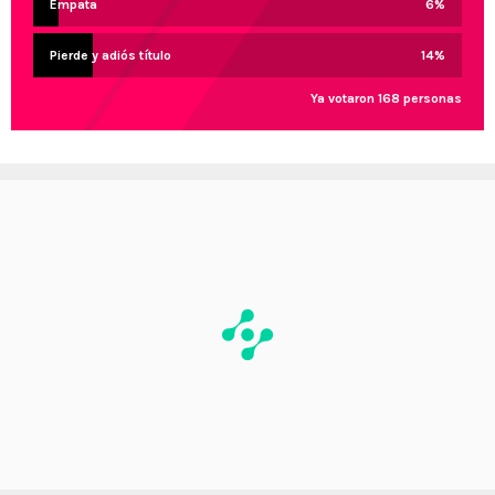
Empata
6
%
Pierde y adiós título
14
%
Ya votaron 168 personas