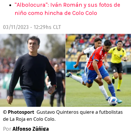
"Albolocura": Iván Román y sus fotos de
niño como hincha de Colo Colo
03/11/2023 - 12:29hs CLT
©
Photosport
Gustavo Quinteros quiere a futbolistas
de La Roja en Colo Colo.
Por
Alfonso Zúñiga