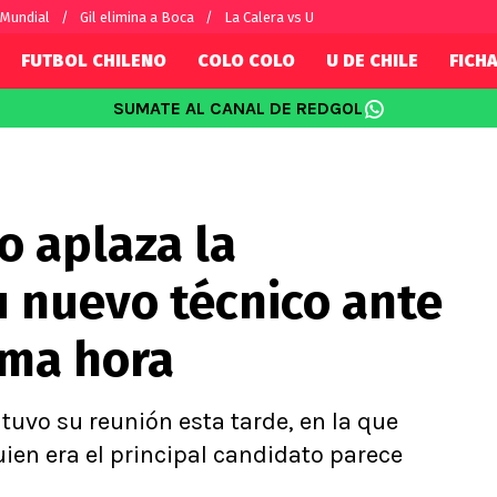
 Mundial
Gil elimina a Boca
La Calera vs U
FUTBOL CHILENO
COLO COLO
U DE CHILE
FICHA
SUMATE AL CANAL DE REDGOL
SUDAMÉRICA
EUROPA
Internacional
Copa Libertadores
Champions L
sorio
Copa Sudamericana
Europa Leag
lo aplaza la
Sánchez
Fútbol Argentino
Conference 
Palacios
Fútbol Brasileño
Ligue 1
 nuevo técnico ante
s por el mundo
Premier Leag
Serie A
ima hora
La Liga
Bundesliga
tuvo su reunión esta tarde, en la que
ien era el principal candidato parece