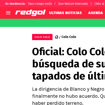
Es tendencia
:
Tano rompe mufa
Don Nelson internado
Chile al
ULTIMAS NOTICIAS
AGENDA
AGENDA
CHILE
MUNDO
Hoy en TV
Selección Chilena
Fútbol 
Colo Colo
COLO COLO
Colo Colo
Darío O
Oficial: Colo Co
U de Chile
Alexis 
U Católica
Carlos 
búsqueda de su
Campeonato Nacional
Chileno
Primera B
tapados de últ
Segunda División
Copa Chile
Supercopa Chile
La dirigencia de Blanco y Negro 
Campeonato Femenino
finalmente no hubo acuerdo. Qu
haber perdido terreno.