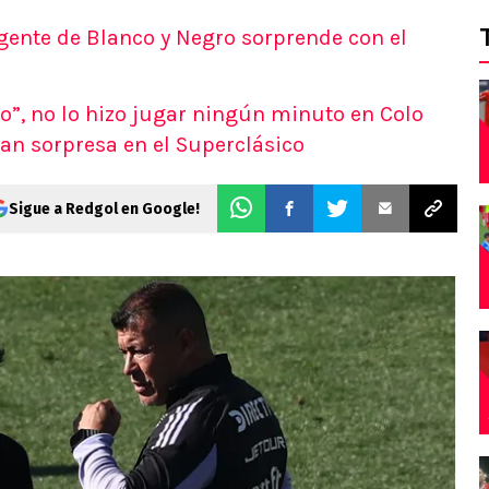
gente de Blanco y Negro sorprende con el
o”, no lo hizo jugar ningún minuto en Colo
ran sorpresa en el Superclásico
Sigue a Redgol en Google!