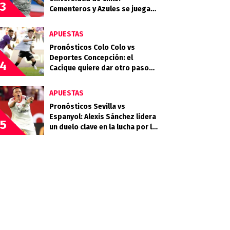
3
Cementeros y Azules se juegan
mucho en la quinta fecha
APUESTAS
Pronósticos Colo Colo vs
Deportes Concepción: el
4
Cacique quiere dar otro paso
rumbo a la clasificación
APUESTAS
Pronósticos Sevilla vs
Espanyol: Alexis Sánchez lidera
5
un duelo clave en la lucha por la
permanencia