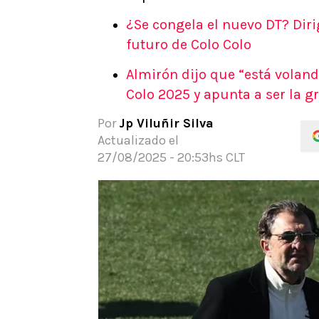
APUESTAS
¿Se congela el nuevo DT? Diri
Noticias
futuro de Colo Colo
Guías
Almirón dijo que “está voland
Códigos
Colo 2025 y apunta a ser la g
Pronósticos
Apuesta del día
Por
Jp Viluñir Silva
Apuestas Mundial 2026
Actualizado el
27/08/2025 - 20:53hs CLT