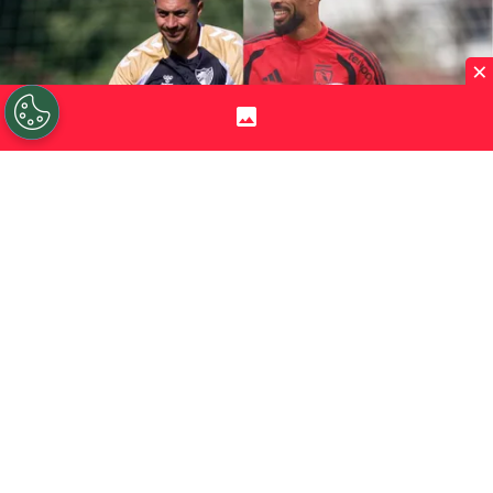
×
©
Cedida y Colo Colo.
César Lagos es chileno y por
estos días trabaja en la pretemporada del Málaga CF,
club que volverá a jugar la primera división española.
Por
Jorge Rubio
Sigue a Redgol en Google!
Es conocido por casi todo el mundo el