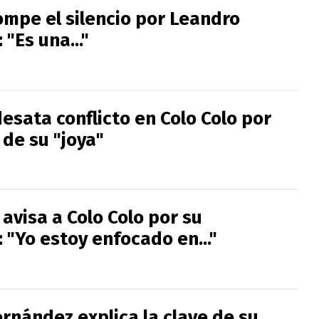
ompe el silencio por Leandro
"Es una..."
desata conflicto en Colo Colo por
de su "joya"
avisa a Colo Colo por su
 "Yo estoy enfocado en..."
rnández explica la clave de su