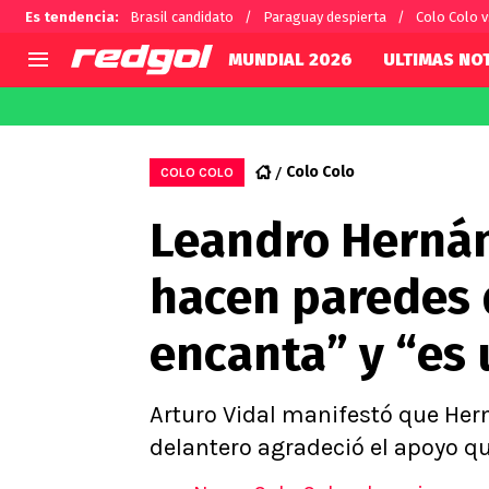
Es tendencia
:
Brasil candidato
Paraguay despierta
Colo Colo 
MUNDIAL 2026
ULTIMAS NOT
AGENDA
CHILE
MUNDO
Hoy en TV
Selección Chilena
Fútbol 
Colo Colo
COLO COLO
Colo Colo
Darío O
Leandro Hernán
U de Chile
Alexis 
U Católica
Carlos 
hacen paredes 
Campeonato Nacional
Chileno
Primera B
encanta” y “es 
Segunda División
Copa Chile
Supercopa Chile
Arturo Vidal manifestó que Hern
Campeonato Femenino
delantero agradeció el apoyo que