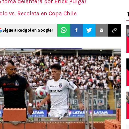
e toma delantera por Erick Pulgar
olo vs. Recoleta en Copa Chile
Sigue a Redgol en Google!