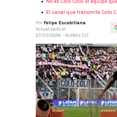
No es Colo Colo: el equipo qu
APUESTAS
El canal que transmite Colo C
Noticias
Guías
Por
Felipe Escobillana
Códigos
Actualizado el
Pronósticos
27/03/2026 - 16:28hs CLT
Apuesta del día
Apuestas Mundial 2026