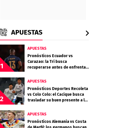
APUESTAS
APUESTAS
Pronósticos Ecuador vs
Curazao: la Tri busca
1
recuperarse antes de enfrentar
a Alemania
APUESTAS
Pronósticos Deportes Recoleta
vs Colo Colo: el Cacique busca
2
trasladar su buen presente a la
Copa Chile
APUESTAS
Pronósticos Alemania vs Costa
de Marfil: los germanos buscan