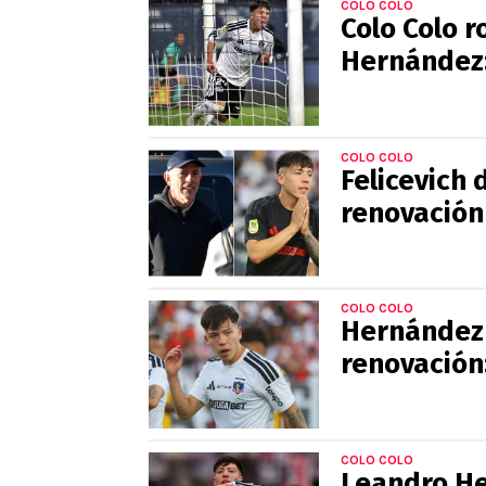
COLO COLO
Colo Colo r
Hernández: 
COLO COLO
Felicevich 
renovación 
COLO COLO
Hernández 
renovación:
COLO COLO
Leandro He