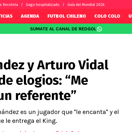
vs Recoleta
Gago hospitalizado
Guía del Mundial 2026
ICIAS
AGENDA
FUTBOL CHILENO
COLO COLO
U
SUMATE AL CANAL DE REDGOL
SUDAMÉRICA
EUROPA
Internacional
Copa Libertadores
Champions L
sorio
Copa Sudamericana
Europa Leag
dez y Arturo Vidal
Sánchez
Fútbol Argentino
Conference 
Palacios
Fútbol Brasileño
Ligue 1
de elogios: “Me
s por el mundo
Premier Leag
Serie A
un referente”
La Liga
Bundesliga
ández es un jugador que "le encanta" y el
 le entrega el King.