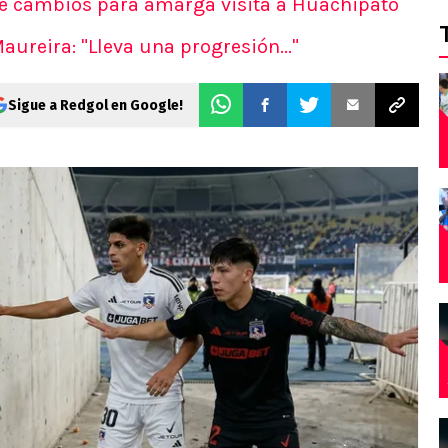
ve cambios para amarga visita a Huachipato
ureira: "Lleva una progresión..."
Sigue a Redgol en Google!