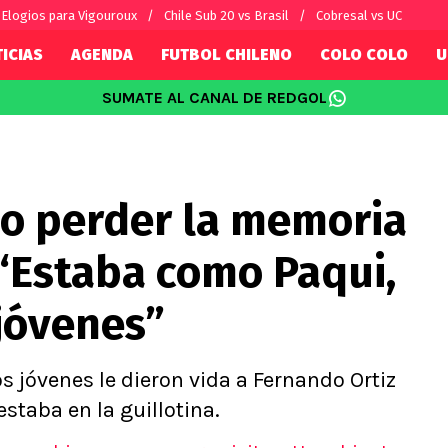
Elogios para Vigouroux
Chile Sub 20 vs Brasil
Cobresal vs UC
ICIAS
AGENDA
FUTBOL CHILENO
COLO COLO
U
SUMATE AL CANAL DE REDGOL
SUDAMÉRICA
EUROPA
Internacional
Copa Libertadores
Champions L
sorio
Copa Sudamericana
Europa Leag
no perder la memoria
Sánchez
Fútbol Argentino
Conference 
Palacios
Fútbol Brasileño
Ligue 1
 “Estaba como Paqui,
s por el mundo
Premier Leag
Serie A
 jóvenes”
La Liga
Bundesliga
 jóvenes le dieron vida a Fernando Ortiz
staba en la guillotina.