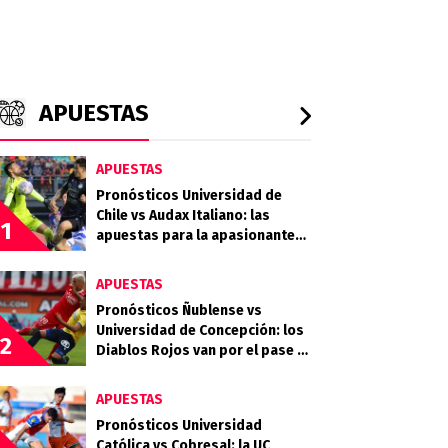
APUESTAS
APUESTAS
Pronósticos Universidad de
Chile vs Audax Italiano: las
1
apuestas para la apasionante
definición de la Copa de la Liga
APUESTAS
Pronósticos Ñublense vs
Universidad de Concepción: los
2
Diablos Rojos van por el pase a
la semifinal
APUESTAS
Pronósticos Universidad
Católica vs Cobresal: la UC