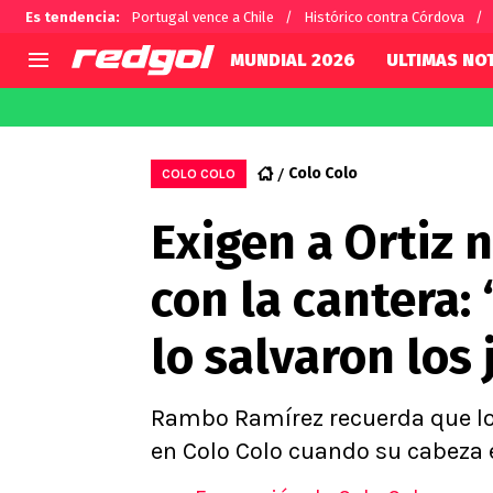
Es tendencia
:
Portugal vence a Chile
Histórico contra Córdova
MUNDIAL 2026
ULTIMAS NOT
AGENDA
CHILE
MUNDO
Hoy en TV
Selección Chilena
Fútbol 
Colo Colo
COLO COLO
Colo Colo
Darío O
Exigen a Ortiz 
U de Chile
Alexis 
U Católica
Carlos 
con la cantera:
Campeonato Nacional
Chileno
Primera B
lo salvaron los
Segunda División
Copa Chile
Supercopa Chile
Rambo Ramírez recuerda que los
Campeonato Femenino
en Colo Colo cuando su cabeza e