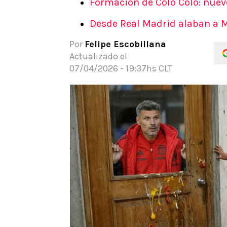
Formación de Colo Colo: nue
APUESTAS
Desde Real Madrid alaban a Ma
Noticias
Guías
Por
Felipe Escobillana
Códigos
Actualizado el
Pronósticos
07/04/2026 - 19:37hs CLT
Apuesta del día
Apuestas Mundial 2026