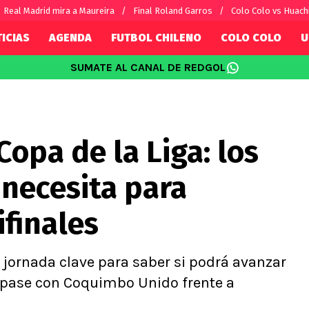
Real Madrid mira a Maureira
Final Roland Garros
Colo Colo vs Huach
ICIAS
AGENDA
FUTBOL CHILENO
COLO COLO
U
SUMATE AL CANAL DE REDGOL
SUDAMÉRICA
EUROPA
Internacional
Copa Libertadores
Champions L
sorio
Copa Sudamericana
Europa Leag
Copa de la Liga: los
Sánchez
Fútbol Argentino
Conference 
Palacios
Fútbol Brasileño
Ligue 1
 necesita para
s por el mundo
Premier Leag
Serie A
ifinales
La Liga
Bundesliga
a jornada clave para saber si podrá avanzar
e pase con Coquimbo Unido frente a