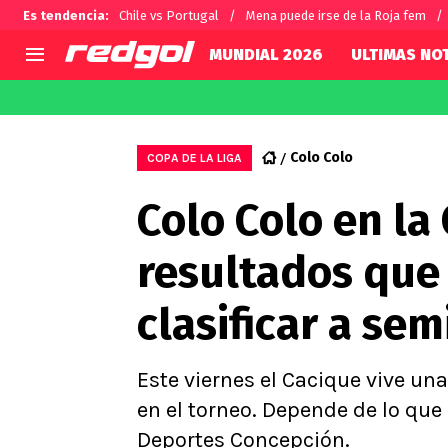
Es tendencia
:
Chile vs Portugal
Mena puede irse de la Roja fem
MUNDIAL 2026
ULTIMAS NOT
AGENDA
CHILE
MUNDO
Hoy en TV
Selección Chilena
Fútbol 
Colo Colo
COPA DE LA LIGA
Colo Colo
Darío O
Colo Colo en la 
U de Chile
Alexis 
U Católica
Carlos 
resultados que
Campeonato Nacional
Chileno
Primera B
clasificar a sem
Segunda División
Copa Chile
Supercopa Chile
Este viernes el Cacique vive un
Campeonato Femenino
en el torneo. Depende de lo qu
Deportes Concepción.