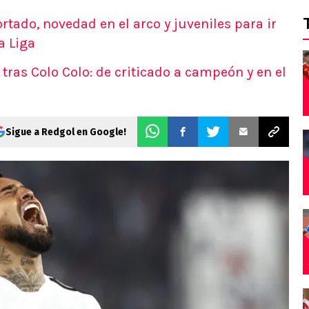
rtado, novedad en el arco y juveniles para ir
a Liga
tras Colo Colo: de criticado a campeón y en el
Sigue a Redgol en Google!