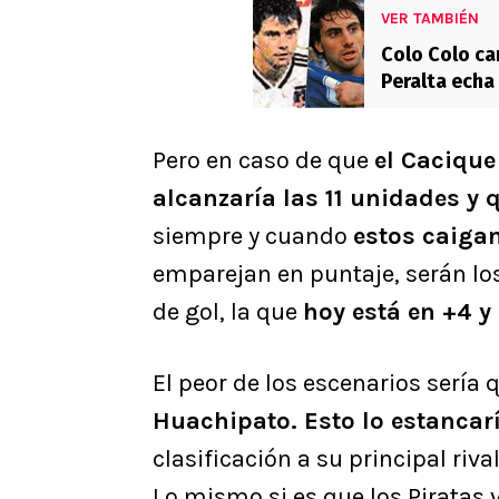
VER TAMBIÉN
Colo Colo c
Peralta echa
Juniors
Pero en caso de que
el Cacique
alcanzaría las 11 unidades 
siempre y cuando
estos caiga
emparejan en puntaje, serán los
de gol, la que
hoy está en +4 y
El peor de los escenarios sería 
Huachipato. Esto lo estancar
clasificación a su principal riva
Lo mismo si es que los Piratas