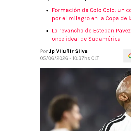
APUESTAS
Formación de Colo Colo: un co
Noticias
por el milagro en la Copa de l
Guías
La revancha de Esteban Pavez 
Códigos
once ideal de Sudamérica
Pronósticos
Apuesta del día
Por
Jp Viluñir Silva
Apuestas Mundial 2026
05/06/2026 - 10:37hs CLT