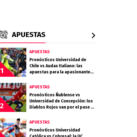
APUESTAS
APUESTAS
Pronósticos Universidad de
Chile vs Audax Italiano: las
1
apuestas para la apasionante
definición de la Copa de la Liga
APUESTAS
Pronósticos Ñublense vs
Universidad de Concepción: los
2
Diablos Rojos van por el pase a
la semifinal
APUESTAS
Pronósticos Universidad
Católica vs Cobresal: la UC