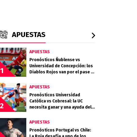
APUESTAS
APUESTAS
Pronósticos Ñublense vs
Universidad de Concepción: los
1
Diablos Rojos van por el pase a
la semifinal
APUESTAS
Pronósticos Universidad
Católica vs Cobresal: la UC
2
necesita ganar y una ayuda del
Campanil en la Copa de la Liga
APUESTAS
Pronósticos Portugal vs Chile:
La Roja desafía a uno de los