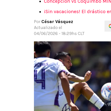
Concepción vs Coquimbo MIN
APUESTAS
¡Sin vacaciones! El drástico 
Noticias
Guías
Por
César Vásquez
Códigos
Actualizado el
Pronósticos
04/06/2026 - 18:29hs CLT
Apuesta del día
Apuestas Mundial 2026