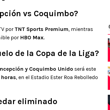
epción vs Coquimbo?
 TV por
TNT Sports Premium
, mientras
ible por
HBO Max
.
elo de la Copa de la Liga?
oncepción y Coquimbo Unido
será este
0 horas
, en el Estadio Ester Roa Rebolledo
edar eliminado