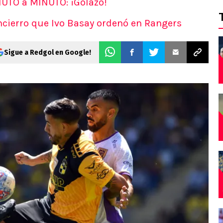
UTO a MINUTO: ¡Golazo!
encierro que Ivo Basay ordenó en Rangers
Sigue a Redgol en Google!