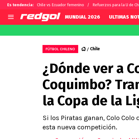
Es tendencia
:
Chile vs Ecuador femenino
Refuerzos para la U de Ch
MUNDIAL 2026
ULTIMAS NOT
AGENDA
CHILE
MUNDO
Hoy en TV
Selección Chilena
Fútbol 
Chile
FÚTBOL CHILENO
Colo Colo
Darío O
¿Dónde ver a C
U de Chile
Alexis 
U Católica
Carlos 
Coquimbo? Tran
Campeonato Nacional
Chileno
Primera B
la Copa de la Li
Segunda División
Copa Chile
Supercopa Chile
Si los Piratas ganan, Colo Col
Campeonato Femenino
esta nueva competición.