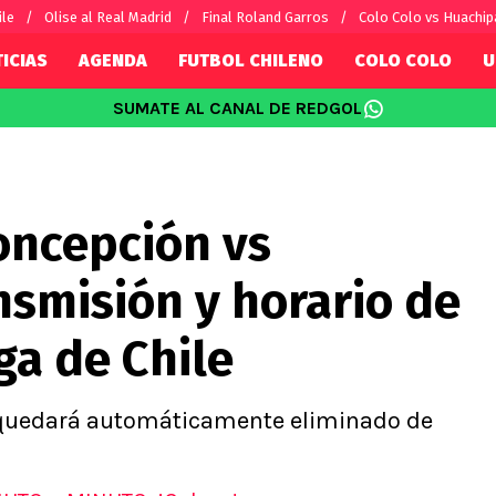
ile
Olise al Real Madrid
Final Roland Garros
Colo Colo vs Huachip
ICIAS
AGENDA
FUTBOL CHILENO
COLO COLO
U
SUMATE AL CANAL DE REDGOL
SUDAMÉRICA
EUROPA
Internacional
Copa Libertadores
Champions L
sorio
Copa Sudamericana
Europa Leag
oncepción vs
Sánchez
Fútbol Argentino
Conference 
Palacios
Fútbol Brasileño
Ligue 1
smisión y horario de
s por el mundo
Premier Leag
Serie A
ga de Chile
La Liga
Bundesliga
o quedará automáticamente eliminado de