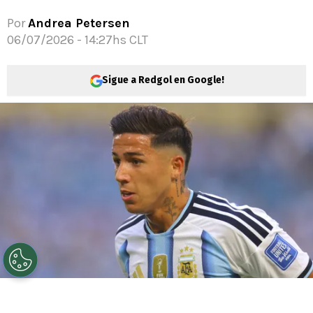
Por
Andrea Petersen
06/07/2026 - 14:27hs CLT
Sigue a Redgol en Google!
©
Getty Images
El jugador suena en otro gigante de
Europa.