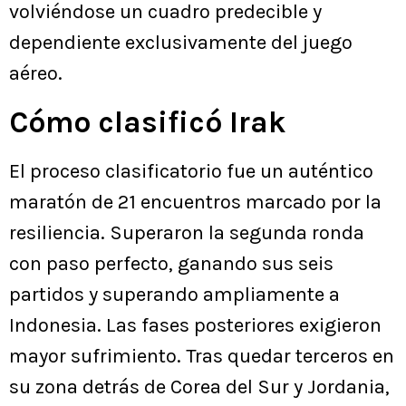
volviéndose un cuadro predecible y
dependiente exclusivamente del juego
aéreo.
Cómo clasificó Irak
El proceso clasificatorio fue un auténtico
maratón de 21 encuentros marcado por la
resiliencia. Superaron la segunda ronda
con paso perfecto, ganando sus seis
partidos y superando ampliamente a
Indonesia. Las fases posteriores exigieron
mayor sufrimiento. Tras quedar terceros en
su zona detrás de Corea del Sur y Jordania,