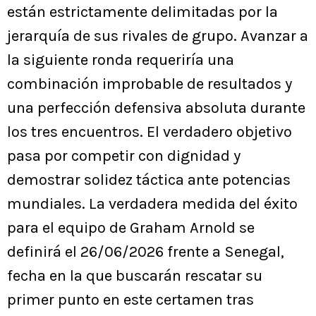
están estrictamente delimitadas por la
jerarquía de sus rivales de grupo. Avanzar a
la siguiente ronda requeriría una
combinación improbable de resultados y
una perfección defensiva absoluta durante
los tres encuentros. El verdadero objetivo
pasa por competir con dignidad y
demostrar solidez táctica ante potencias
mundiales. La verdadera medida del éxito
para el equipo de Graham Arnold se
definirá el 26/06/2026 frente a Senegal,
fecha en la que buscarán rescatar su
primer punto en este certamen tras