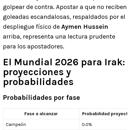
golpear de contra. Apostar a que no reciben
goleadas escandalosas, respaldados por el
despliegue físico de
Aymen Hussein
arriba, representa una lectura prudente
para los apostadores.
El Mundial 2026 para Irak:
proyecciones y
probabilidades
Probabilidades por fase
Fase a alcanzar
Probabilidad proyect
Campeón
0.0%