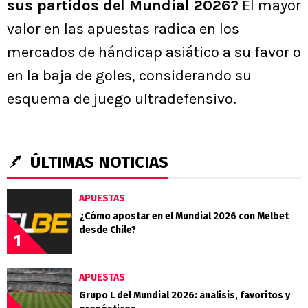
sus partidos del Mundial 2026?
El mayor
valor en las apuestas radica en los
mercados de hándicap asiático a su favor o
en la baja de goles, considerando su
esquema de juego ultradefensivo.
ÚLTIMAS NOTICIAS
APUESTAS
¿Cómo apostar en el Mundial 2026 con Melbet
desde Chile?
1
APUESTAS
Grupo L del Mundial 2026: analisis, favoritos y