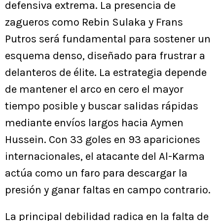
defensiva extrema. La presencia de
zagueros como Rebin Sulaka y Frans
Putros será fundamental para sostener un
esquema denso, diseñado para frustrar a
delanteros de élite. La estrategia depende
de mantener el arco en cero el mayor
tiempo posible y buscar salidas rápidas
mediante envíos largos hacia Aymen
Hussein. Con 33 goles en 93 apariciones
internacionales, el atacante del Al-Karma
actúa como un faro para descargar la
presión y ganar faltas en campo contrario.
La principal debilidad radica en la falta de