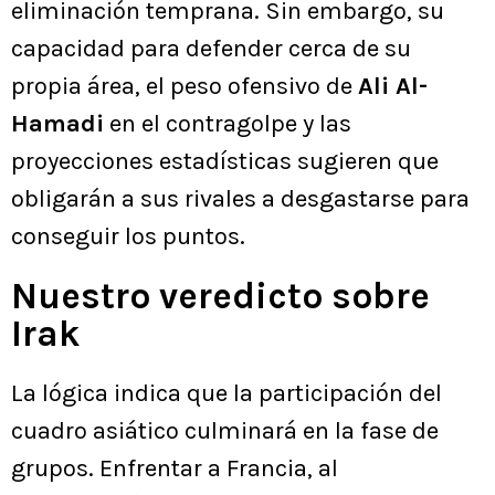
eliminación temprana. Sin embargo, su
capacidad para defender cerca de su
propia área, el peso ofensivo de
Ali Al-
Hamadi
en el contragolpe y las
proyecciones estadísticas sugieren que
obligarán a sus rivales a desgastarse para
conseguir los puntos.
Nuestro veredicto sobre
Irak
La lógica indica que la participación del
cuadro asiático culminará en la fase de
grupos. Enfrentar a Francia, al