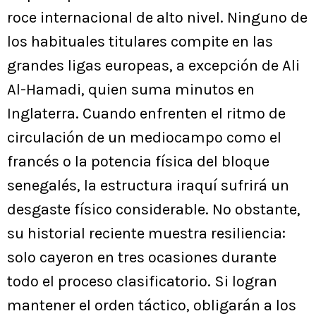
roce internacional de alto nivel. Ninguno de
los habituales titulares compite en las
grandes ligas europeas, a excepción de Ali
Al-Hamadi, quien suma minutos en
Inglaterra. Cuando enfrenten el ritmo de
circulación de un mediocampo como el
francés o la potencia física del bloque
senegalés, la estructura iraquí sufrirá un
desgaste físico considerable. No obstante,
su historial reciente muestra resiliencia:
solo cayeron en tres ocasiones durante
todo el proceso clasificatorio. Si logran
mantener el orden táctico, obligarán a los