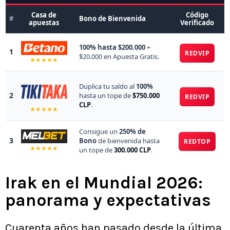
Casa de
Código
#
Bono de Bienvenida
apuestas
Verificado
100% hasta $200.000
+
1
REDVIP
$20.000 en Apuesta Gratis.
★★★★★
Duplica tu saldo al
100%
2
hasta un tope de
$750.000
REDVIP
CLP
.
★★★★★
Consigue un
250% de
3
Bono
de bienvenida hasta
REDTOP
★★★★★
un tope de
300.000 CLP
.
Irak en el Mundial 2026:
panorama y expectativas
Cuarenta años han pasado desde la última