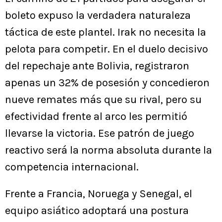
boleto expuso la verdadera naturaleza
táctica de este plantel. Irak no necesita la
pelota para competir. En el duelo decisivo
del repechaje ante Bolivia, registraron
apenas un 32% de posesión y concedieron
nueve remates más que su rival, pero su
efectividad frente al arco les permitió
llevarse la victoria. Ese patrón de juego
reactivo será la norma absoluta durante la
competencia internacional.
Frente a Francia, Noruega y Senegal, el
equipo asiático adoptará una postura