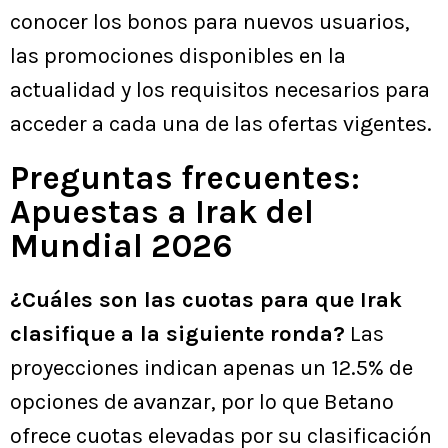
conocer los bonos para nuevos usuarios,
las promociones disponibles en la
actualidad y los requisitos necesarios para
acceder a cada una de las ofertas vigentes.
Preguntas frecuentes:
Apuestas a Irak del
Mundial 2026
¿Cuáles son las cuotas para que Irak
clasifique a la siguiente ronda?
Las
proyecciones indican apenas un 12.5% de
opciones de avanzar, por lo que Betano
ofrece cuotas elevadas por su clasificación