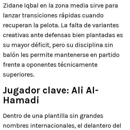
Zidane Iqbal en la zona media sirve para
lanzar transiciones rápidas cuando
recuperan la pelota. La falta de variantes
creativas ante defensas bien plantadas es
su mayor déficit, pero su disciplina sin
balón les permite mantenerse en partido
frente a oponentes técnicamente
superiores.
Jugador clave: Ali Al-
Hamadi
Dentro de una plantilla sin grandes
nombres internacionales, el delantero del