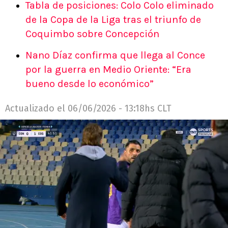
Tabla de posiciones: Colo Colo eliminado
de la Copa de la Liga tras el triunfo de
Coquimbo sobre Concepción
Nano Díaz confirma que llega al Conce
por la guerra en Medio Oriente: “Era
bueno desde lo económico”
Actualizado el
06/06/2026 - 13:18hs CLT