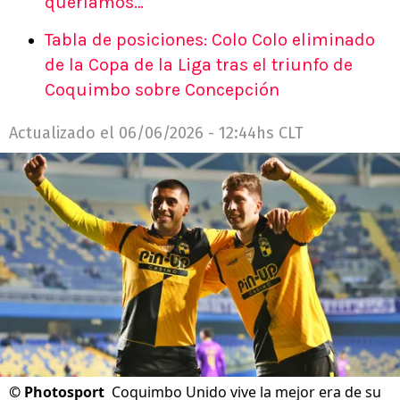
queríamos…”
Tabla de posiciones: Colo Colo eliminado
de la Copa de la Liga tras el triunfo de
Coquimbo sobre Concepción
Actualizado el
06/06/2026 - 12:44hs CLT
©
Photosport
Coquimbo Unido vive la mejor era de su