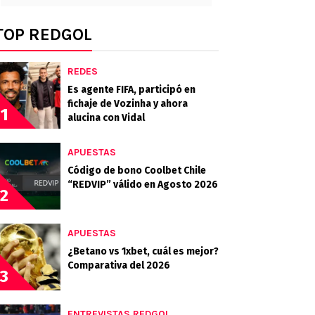
TOP REDGOL
REDES
Es agente FIFA, participó en
fichaje de Vozinha y ahora
1
alucina con Vidal
APUESTAS
Código de bono Coolbet Chile
“REDVIP” válido en Agosto 2026
2
APUESTAS
¿Betano vs 1xbet, cuál es mejor?
Comparativa del 2026
3
ENTREVISTAS REDGOL