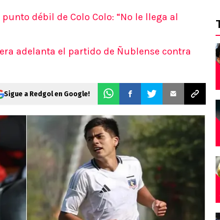
punto débil de Colo Colo: “No le llega al
ibera adelanta el partido de Ñublense contra
Sigue a Redgol en Google!