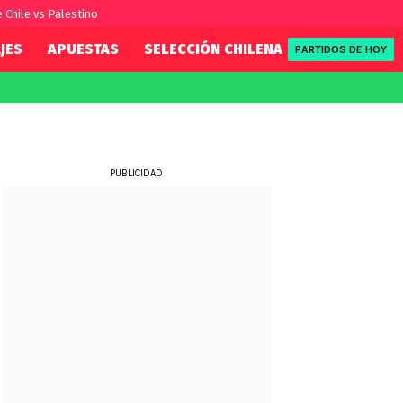
e Chile vs Palestino
JES
APUESTAS
SELECCIÓN CHILENA
REDSPORT
PARTIDOS DE HOY
FIFA
REDSPORT
eague
Eliminatorias
Tenis
ue
Formula 1
PUBLICIDAD
League
NBA
Rugby
ue
UFC
WWE
Boxeo