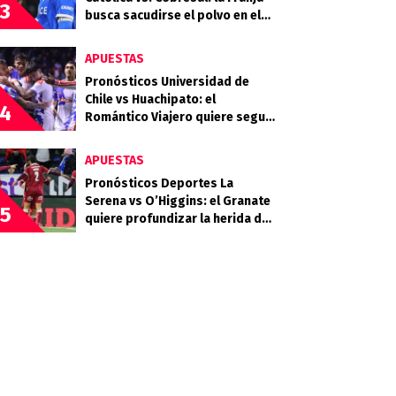
3
busca sacudirse el polvo en el
Claro Arena
APUESTAS
Pronósticos Universidad de
Chile vs Huachipato: el
4
Romántico Viajero quiere seguir
sumando de a tres
APUESTAS
Pronósticos Deportes La
Serena vs O’Higgins: el Granate
5
quiere profundizar la herida del
Celeste