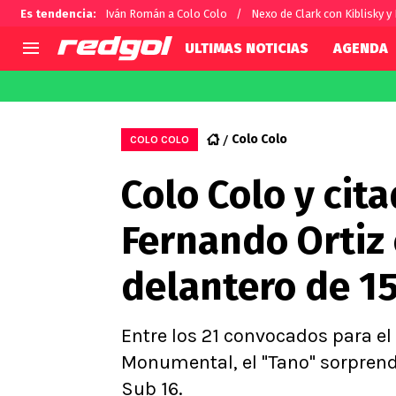
Es tendencia
:
Iván Román a Colo Colo
Nexo de Clark con Kiblisky y
ULTIMAS NOTICIAS
AGENDA
AGENDA
CHILE
MUNDO
Hoy en TV
Selección Chilena
Fútbol 
Colo Colo
COLO COLO
Colo Colo
Darío O
Colo Colo y cit
U de Chile
Alexis 
U Católica
Carlos 
Fernando Ortiz
Campeonato Nacional
Chileno
Primera B
delantero de 1
Segunda División
Copa Chile
Supercopa Chile
Entre los 21 convocados para el
Campeonato Femenino
Monumental, el "Tano" sorprend
Sub 16.