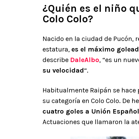
¿Quién es el niño q
Colo Colo?
Nacido en la ciudad de Pucón, r
estatura,
es el máximo golead
describe
DaleAlbo
, “es un nue
su velocidad
“.
Habitualmente Raipán se hace p
su categoría en Colo Colo. De h
cuatro goles a Unión Españo
Actuaciones que llamaron la ate