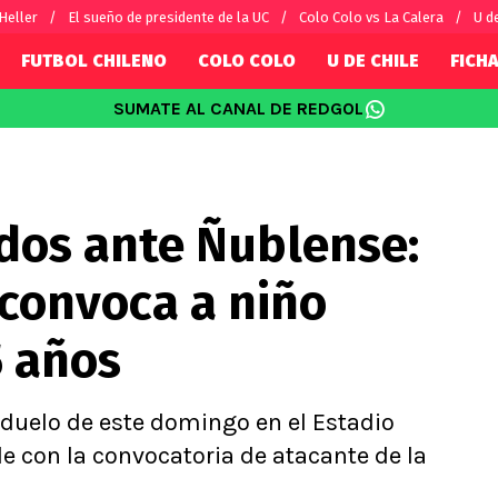
 Heller
El sueño de presidente de la UC
Colo Colo vs La Calera
U d
FUTBOL CHILENO
COLO COLO
U DE CHILE
FICHA
SUMATE AL CANAL DE REDGOL
SUDAMÉRICA
EUROPA
Internacional
Copa Libertadores
Champions L
sorio
Copa Sudamericana
Europa Leag
ados ante Ñublense:
Sánchez
Fútbol Argentino
Conference 
Palacios
Fútbol Brasileño
Ligue 1
 convoca a niño
s por el mundo
Premier Leag
Serie A
5 años
La Liga
Bundesliga
 duelo de este domingo en el Estadio
e con la convocatoria de atacante de la