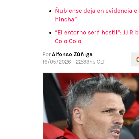
APUESTAS
Ñublense deja en evidencia el 
Noticias
hincha”
Guías
“El entorno será hostil”: JJ R
Códigos
Colo Colo
Pronósticos
Apuesta del día
Por
Alfonso Zúñiga
16/05/2026 - 22:33hs CLT