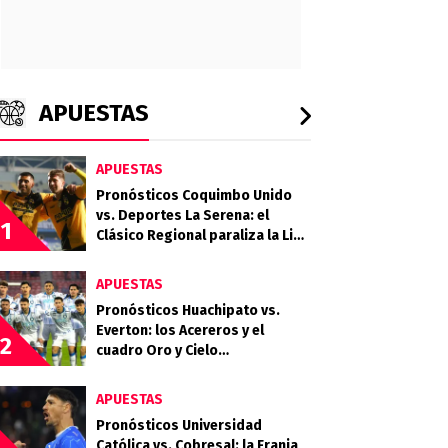
APUESTAS
APUESTAS
Pronósticos Coquimbo Unido
vs. Deportes La Serena: el
1
Clásico Regional paraliza la Liga
de Primera 2026
APUESTAS
Pronósticos Huachipato vs.
Everton: los Acereros y el
2
cuadro Oro y Cielo
protagonizan un choque clave
por la fecha 18
APUESTAS
Pronósticos Universidad
Católica vs. Cobresal: la Franja