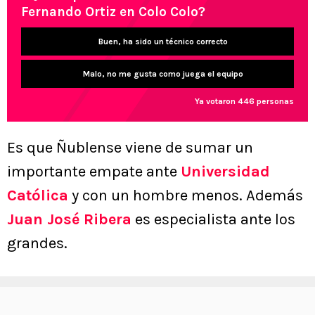
Fernando Ortiz en Colo Colo?
Buen, ha sido un técnico correcto
Malo, no me gusta como juega el equipo
Ya votaron 446 personas
Es que Ñublense viene de sumar un
importante empate ante
Universidad
Católica
y con un hombre menos. Además
Juan José Ribera
es especialista ante los
grandes.