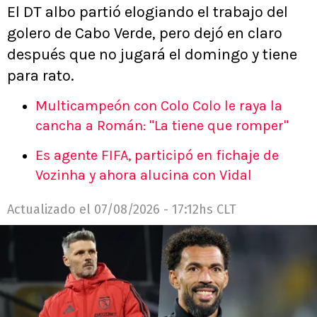
El DT albo partió elogiando el trabajo del
golero de Cabo Verde, pero dejó en claro
después que no jugará el domingo y tiene
para rato.
Multicampeón con Colo Colo le raya la
cancha a Román: "La tiene que romper"
Es agente FIFA, participó en fichaje de
Vozinha y ahora alucina con Vidal
Actualizado el
07/08/2026 - 17:12hs CLT