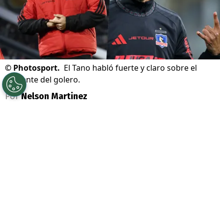
©
Photosport.
El Tano habló fuerte y claro sobre el
presente del golero.
Por
Nelson Martinez
Sigue a Redgol en Google!
Vozinha
ha tenido una semana de locos en
su arribo a
Colo Colo
,
lleno de apoyo y
fervor de los hinchas.
Por eso, existe
expectación en cuándo será el debut del