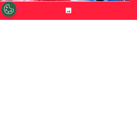
©
Carlos Rodrigues/Getty Images.
Iván Román tiene
muchas chances de seguir su carrera en Colo Colo.
Por
Jorge Rubio
Sigue a Redgol en Google!
Después de cerrar la incorporación de
Vozinha
y presentarlo con todos los
bombos y platillos posibles, Colo Colo
trabaja para
asegurar el fichaje de Iván
Román
. El defensor chileno parece no
entrar en la consideración del DT argentino
Eduardo Domínguez.