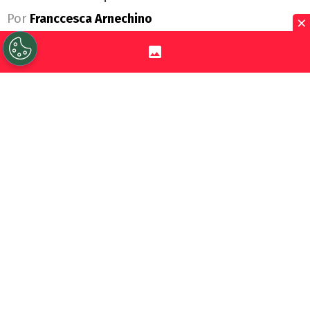
×
Por
Franccesca Arnechino
Sigue a Redgol en Google!
Colo Colo
todavía no cierra el
mercado de
fichajes
. Luego de la llegada de
Vozinha
como su incorporación estrella, en Macul
siguen atentos a las oportunidades que
puedan aparecer antes del
cierre del libro
de pases.
El Cacique tenía como objetivo
sumar más
refuerzos
para afrontar la segunda mitad