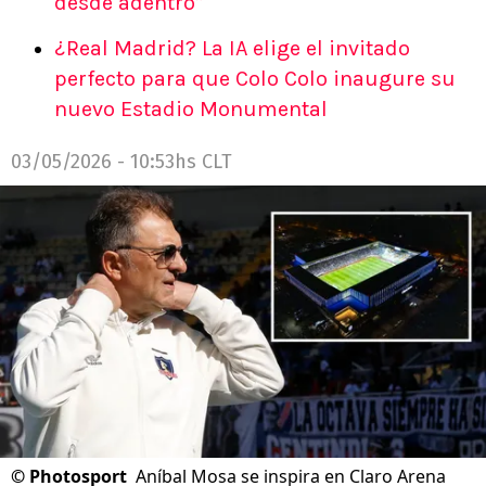
desde adentro”
¿Real Madrid? La IA elige el invitado
perfecto para que Colo Colo inaugure su
nuevo Estadio Monumental
03/05/2026 - 10:53hs CLT
©
Photosport
Aníbal Mosa se inspira en Claro Arena