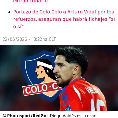
extraordinario”
Portazo de Colo Colo a Arturo Vidal por los
refuerzos: aseguran que habrá fichajes “sí
o sí”
22/06/2026 - 13:22hs CLT
©
Photosport/RedGol
Diego Valdés es la gran