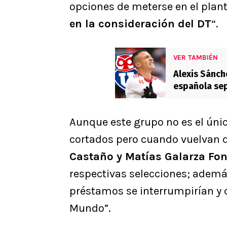
opciones de meterse en el plante
en la consideración del DT
“.
VER TAMBIÉN
Alexis Sánch
española sep
menor nivel”
Aunque este grupo no es el úni
cortados pero cuando vuelvan d
Castaño y Matías Galarza Fo
respectivas selecciones; adem
préstamos se interrumpirían y 
Mundo”.