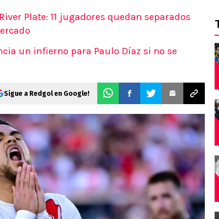
 River Plate: 11 jugadores quedan separados
mercado
ncia un infierno para Paulo Díaz si no se
Sigue a Redgol en Google!