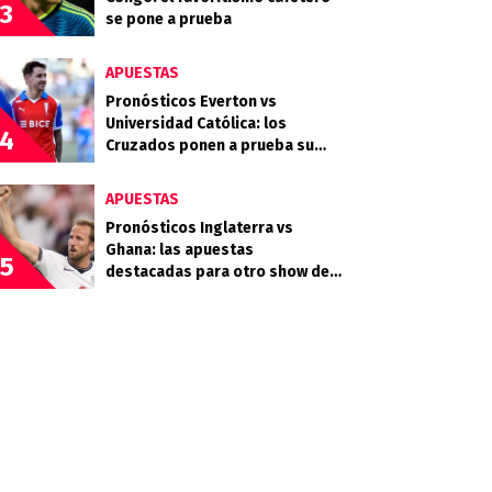
3
se pone a prueba
APUESTAS
Pronósticos Everton vs
Universidad Católica: los
4
Cruzados ponen a prueba su
buen momento en Sausalito
APUESTAS
Pronósticos Inglaterra vs
Ghana: las apuestas
5
destacadas para otro show de
Harry Kane