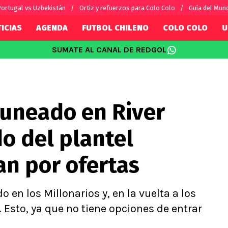
ortugal vs Uzbekistán
Ortiz y refuerzos para Colo Colo
Guía del Mun
ICIAS
AGENDA
FUTBOL CHILENO
COLO COLO
U
SUMATE AL CANAL DE REDGOL
SUDAMÉRICA
EUROPA
Internacional
Copa Libertadores
Champions L
sorio
Copa Sudamericana
Europa Leag
guneado en River
Sánchez
Fútbol Argentino
Conference 
Palacios
Fútbol Brasileño
Ligue 1
o del plantel
s por el mundo
Premier Leag
Serie A
an por ofertas
La Liga
Bundesliga
 en los Millonarios y, en la vuelta a los
 Esto, ya que no tiene opciones de entrar