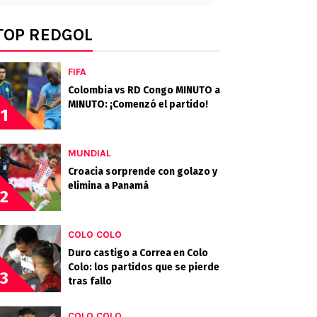
TOP REDGOL
FIFA
Colombia vs RD Congo MINUTO a
MINUTO: ¡Comenzó el partido!
1
MUNDIAL
Croacia sorprende con golazo y
elimina a Panamá
2
COLO COLO
Duro castigo a Correa en Colo
Colo: los partidos que se pierde
3
tras fallo
COLO COLO