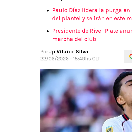
APUESTAS
Paulo Díaz lidera la purga en
Noticias
del plantel y se irán en este 
Guías
Presidente de River Plate anu
Códigos
marcha del club
Pronósticos
Apuesta del día
Por
Jp Viluñir Silva
Apuestas Mundial 2026
22/06/2026 - 15:49hs CLT