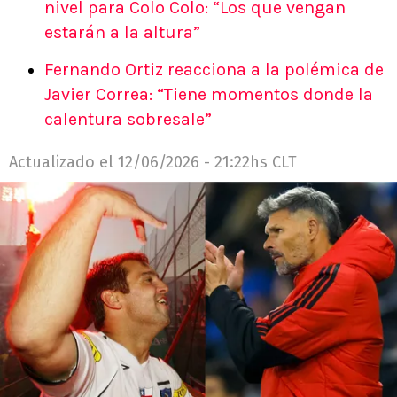
nivel para Colo Colo: “Los que vengan
estarán a la altura”
Fernando Ortiz reacciona a la polémica de
Javier Correa: “Tiene momentos donde la
calentura sobresale”
Actualizado el
12/06/2026 - 21:22hs CLT