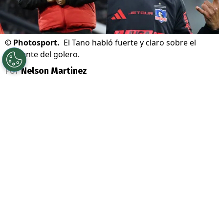
©
Photosport.
El Tano habló fuerte y claro sobre el
presente del golero.
Por
Nelson Martinez
Sigue a Redgol en Google!
Vozinha
ha tenido una semana de locos en
su arribo a
Colo Colo
,
lleno de apoyo y
fervor de los hinchas.
Por eso, existe
expectación en cuándo será el debut del
golero en el equipo.