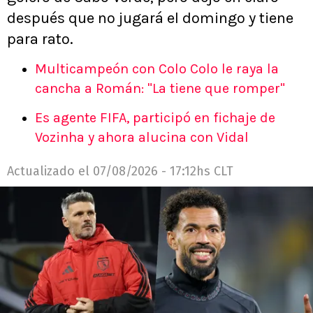
después que no jugará el domingo y tiene
para rato.
Multicampeón con Colo Colo le raya la
cancha a Román: "La tiene que romper"
Es agente FIFA, participó en fichaje de
Vozinha y ahora alucina con Vidal
Actualizado el
07/08/2026 - 17:12hs CLT