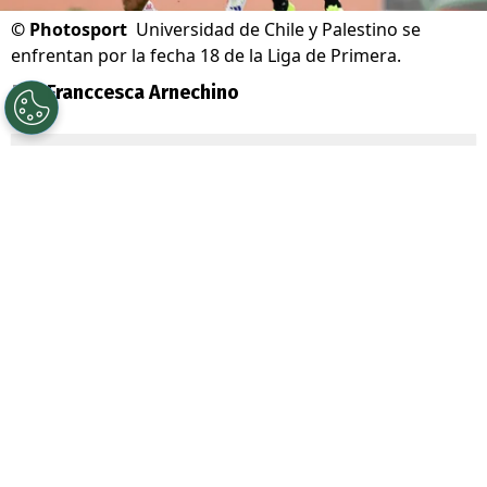
©
Photosport
Universidad de Chile y Palestino se
enfrentan por la fecha 18 de la Liga de Primera.
Por
Franccesca Arnechino
Sigue a Redgol en Google!
Universidad de Chile
junto a su
mainsponsor
Jugabet
, enfrenta a
Palestino
por la Fecha 18 de la Liga de
Primera, dos equipos que atraviesan un
gran presente en el torneo.
La U llega tras dos triunfos consecutivos y
con
Eduardo Vargas
como figura
,