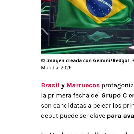
©
Imagen creada con Gemini/Redgol
B
Mundial 2026.
Brasil
y
Marruecos
protagoniza
la primera fecha del
Grupo C e
son candidatas a pelear los prim
debut puede ser clave
para ava