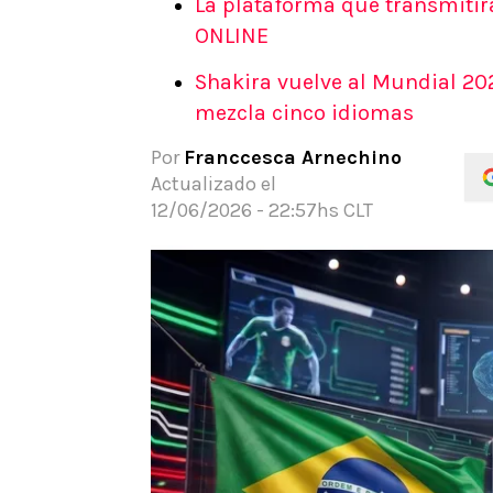
La plataforma que transmitir
APUESTAS
ONLINE
Noticias
Shakira vuelve al Mundial 202
Guías
mezcla cinco idiomas
Códigos
Pronósticos
Por
Franccesca Arnechino
Apuesta del día
Actualizado el
Apuestas Mundial 2026
12/06/2026 - 22:57hs CLT