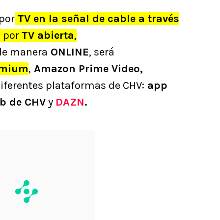
por
TV en la señal de cable a través
 por
TV abierta
,
de manera
ONLINE
, será
mium
,
Amazon Prime Video,
diferentes plataformas de CHV:
app
eb de CHV
y
DAZN
.