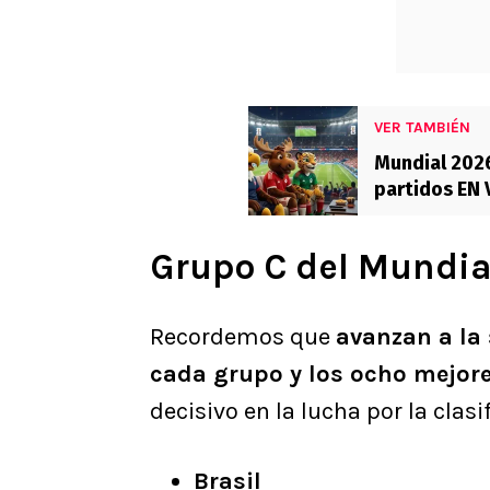
VER TAMBIÉN
Mundial 2026
partidos EN 
Grupo C del Mundia
Recordemos que
avanzan a la 
cada grupo y los ocho mejore
decisivo en la lucha por la clasi
Brasil