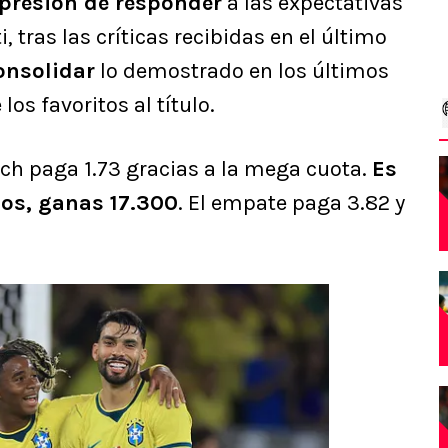
 presión de responder
a las expectativas
, tras las críticas recibidas en el último
onsolidar
lo demostrado en los últimos
os favoritos al título.
tch paga 1.73 gracias a la mega cuota.
Es
sos, ganas 17.300
. El empate paga 3.82 y