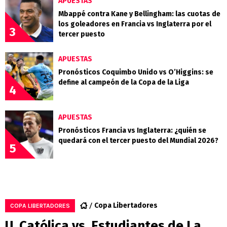
APUESTAS
Mbappé contra Kane y Bellingham: las cuotas de
los goleadores en Francia vs Inglaterra por el
3
tercer puesto
APUESTAS
Pronósticos Coquimbo Unido vs O’Higgins: se
define al campeón de la Copa de la Liga
4
APUESTAS
Pronósticos Francia vs Inglaterra: ¿quién se
quedará con el tercer puesto del Mundial 2026?
5
Copa Libertadores
COPA LIBERTADORES
U. Católica vs. Estudiantes de La