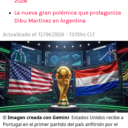
2026
La nueva gran polémica que protagoniza
Dibu Martínez en Argentina
Actualizado el
12/06/2026 - 13:15hs CLT
©
Imagen creada con Gemini
Estados Unidos recibe a
Portugal en el primer partido del país anfitrión por el