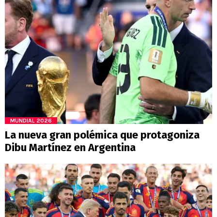
MUNDIAL 2026
La nueva gran polémica que protagoniza
Dibu Martínez en Argentina