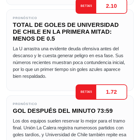
2.10
BET365
PRONÓSTICO
TOTAL DE GOLES DE UNIVERSIDAD
DE CHILE EN LA PRIMERA MITAD:
MENOS DE 0.5
La U arrastra una evidente deuda ofensiva antes del
descanso y le cuesta generar peligro en esa fase. Sus
números recientes muestran poca contundencia inicial,
por lo que un primer tiempo sin goles azules aparece
bien respaldado.
1.72
BET365
PRONÓSTICO
GOL DESPUÉS DEL MINUTO 73:59
Los dos equipos suelen reservar lo mejor para el tramo
final. Unión La Calera registra numerosos partidos con
goles tardíos, y Universidad de Chile también repite esa