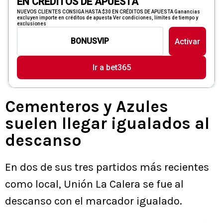
Cementeros y Azules
suelen llegar igualados al
descanso
En dos de sus tres partidos más recientes
como local, Unión La Calera se fue al
descanso con el marcador igualado.