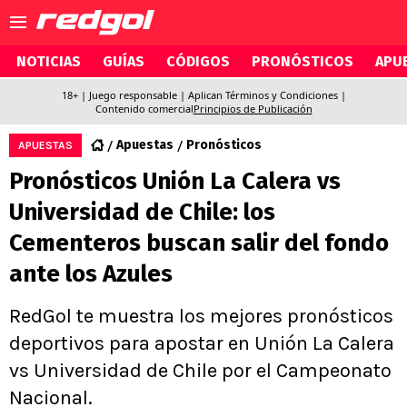
NOTICIAS
GUÍAS
CÓDIGOS
PRONÓSTICOS
APUE
18+ | Juego responsable | Aplican Términos y Condiciones |
Contenido comercial
Principios de Publicación
Apuestas
Pronósticos
APUESTAS
Pronósticos Unión La Calera vs
Universidad de Chile: los
Cementeros buscan salir del fondo
ante los Azules
RedGol te muestra los mejores pronósticos
deportivos para apostar en Unión La Calera
vs Universidad de Chile por el Campeonato
Nacional.