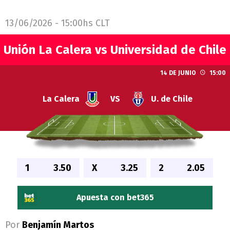
13/06/2026 - 15:00hs CLT
Unión La Calera vs Universidad de Chile
14 DE JUNIO
15:00
La Calera
VS
U. de Chile
1
3.50
X
3.25
2
2.05
Apuesta con bet365
Por
Benjamín Martos