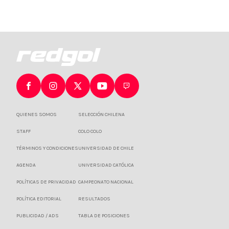
QUIENES SOMOS
SELECCIÓN CHILENA
STAFF
COLO COLO
TÉRMINOS Y CONDICIONES
UNIVERSIDAD DE CHILE
AGENDA
UNIVERSIDAD CATÓLICA
POLÍTICAS DE PRIVACIDAD
CAMPEONATO NACIONAL
POLÍTICA EDITORIAL
RESULTADOS
PUBLICIDAD / ADS
TABLA DE POSICIONES