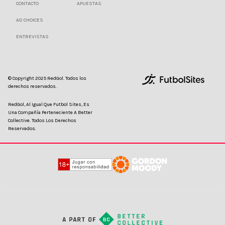
CONTACTO
APUESTAS
AD CHOICES
ENTREVISTAS
© Copyright 2025 RedGol. Todos los
derechos reservados.
RedGol, Al Igual Que Futbol Sites, Es
Una Compañía Perteneciente A Better
Collective. Todos Los Derechos
Reservados.