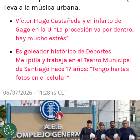
lleva a la música urbana.
Víctor Hugo Castañeda y el infarto de
Gago en la U: “La procesión va por dentro,
hay mucho estrés”
Es goleador histórico de Deportes
Melipilla y trabaja en el Teatro Municipal
de Santiago hace 17 años: “Tengo hartas
fotos en el celular”
06/07/2026 - 11:28hs CLT