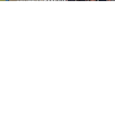
©
Cedida y retocada con Gemini IA.
Hugo Bravo
contestó el llamado de RedGol y habló de varios temas.
Por
Jorge Rubio
Sigue a Redgol en Google!
Hugo Bravo
fue campeón en la U de Chile y
en enero de 2024, a través de su cuenta de
Facebook, lanzó
fuertes críticas a su
hermanastro Jorge Valdivia
. Es un tema