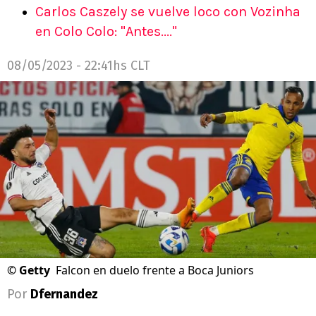
Carlos Caszely se vuelve loco con Vozinha
en Colo Colo: "Antes...."
08/05/2023 - 22:41hs CLT
©
Getty
Falcon en duelo frente a Boca Juniors
Por
Dfernandez