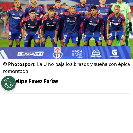
©
Photosport
La U no baja los brazos y sueña con épica
remontada
Por
Felipe Pavez Farías
Sigue a Redgol en Google!
Universidad de Chile
renueva las energías
para este segundo semestre. Con