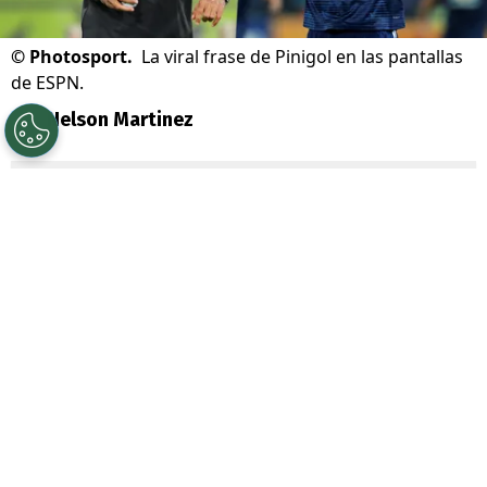
©
Photosport.
La viral frase de Pinigol en las pantallas
de ESPN.
Por
Nelson Martinez
Sigue a Redgol en Google!
La locura por
Vozinha
está desatada e
incluso salpicó a U de Chile.
Es que un ex
goleador y quien siempre ha estado
indentificado con los azules llenó de
elogios al refuerzo albo: se trata de
Mauricio Pinilla
.