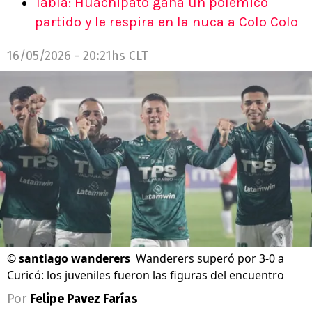
Tabla: Huachipato gana un polémico
partido y le respira en la nuca a Colo Colo
16/05/2026 - 20:21hs CLT
©
santiago wanderers
Wanderers superó por 3-0 a
Curicó: los juveniles fueron las figuras del encuentro
Por
Felipe Pavez Farías