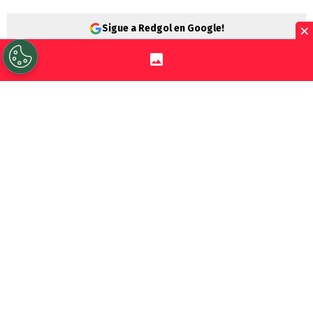
×
Sigue a Redgol en Google!
Santiago Wanderers
sigue en racha y
ahora goleó a Curicó Unido en el
Estadio
La Granja
. Con contundente presentación
de sus campeones de la Copa Libertadores,
vencieron por 3-0 y se ubican en la parte
alta de la tabla de la
Primera B
.
PUBLICIDAD