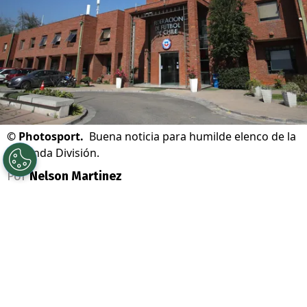
©
Photosport.
Buena noticia para humilde elenco de la
Segunda División.
Por
Nelson Martinez
Sigue a Redgol en Google!
Se acabó la teleserie que terminó con lío
judicial en el
fútbol chileno
. Ahí, dos