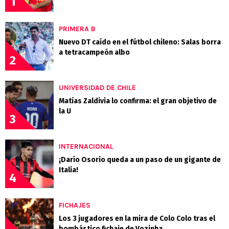
1
PRIMERA B
Nuevo DT caído en el fútbol chileno: Salas borra
a tetracampeón albo
2
UNIVERSIDAD DE CHILE
Matías Zaldivia lo confirma: el gran objetivo de
la U
3
INTERNACIONAL
¡Darío Osorio queda a un paso de un gigante de
Italia!
4
FICHAJES
Los 3 jugadores en la mira de Colo Colo tras el
bombástico fichaje de Vozinha