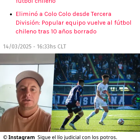
fútbol chileno
Eliminó a Colo Colo desde Tercera
División: Popular equipo vuelve al fútbol
chileno tras 10 años borrado
14/03/2025 - 16:33hs CLT
©
Instagram
Sigue el lío judicial con los potros.