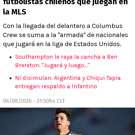
futbolistas chilenos que juegan en
la MLS
Con la llegada del delantero a Columbus
Crew se suma a la "armada" de nacionales
que jugará en la liga de Estados Unidos.
Southampton le raya la cancha a Ben
Brereton: "Jugará y luego..."
Ni disimulan: Argentina y Chiqui Tapia
entregan respaldo a Infantino
06/08/2026 - 21:50hs CLT