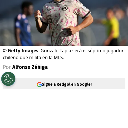
©
Getty Images
Gonzalo Tapia será el séptimo jugador
chileno que milita en la MLS.
Por
Alfonso Zúñiga
Sigue a Redgol en Google!
Es oficial. El delantero
Gonzalo Tapia
dejó
atrás su etapa en el fútbol brasileño y tras
más un año jugando en el São Paulo, se