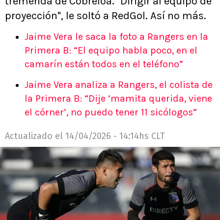
tremenda de Cobreloa. "Dirigir al equipo de
proyección", le soltó a RedGol. Así no más.
Jaime Vera le saca la foto a Rangers en la
Primera B: “El equipo habla poco, en el
camarín están todos en el teléfono”
Jaime Vera analiza a Rangers, el colista de
la Primera B: “Dije ‘mamita querida, viene
el córner’, no puedo tener 11 sicólogos”
Actualizado el
14/04/2026 - 14:14hs CLT