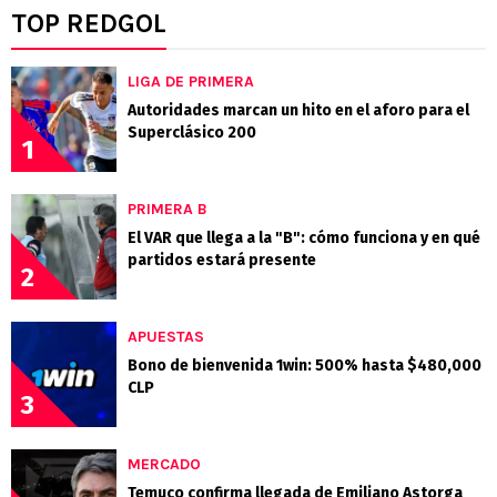
TOP REDGOL
LIGA DE PRIMERA
Autoridades marcan un hito en el aforo para el
Superclásico 200
1
PRIMERA B
El VAR que llega a la "B": cómo funciona y en qué
partidos estará presente
2
APUESTAS
Bono de bienvenida 1win: 500% hasta $480,000
CLP
3
MERCADO
Temuco confirma llegada de Emiliano Astorga