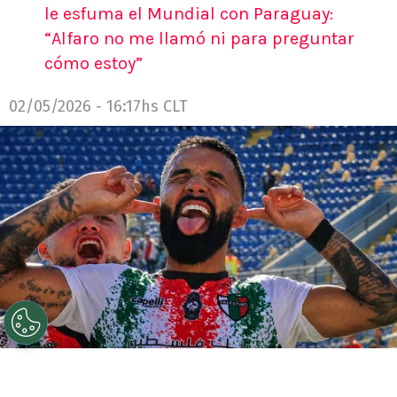
le esfuma el Mundial con Paraguay:
“Alfaro no me llamó ni para preguntar
cómo estoy”
02/05/2026 - 16:17hs CLT
©
Captura retocada con ChatGPT.
Así festejó Ronnie
Fernández ante Everton.