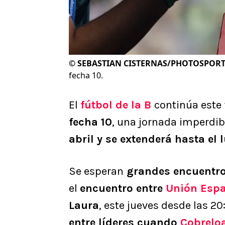
©
SEBASTIAN CISTERNAS/PHOTOSPOR
fecha 10.
El
fútbol de la B
continúa este
fecha 10
, una jornada imperdi
abril y se extenderá hasta el
Se esperan
grandes encuentr
el
encuentro entre
Unión Esp
Laura
, este jueves desde las 2
entre líderes cuando
Cobrelo