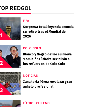
TOP REDGOL
FIFA
Sorpresa total: leyenda anuncia
su retiro tras el Mundial de
1
2026
COLO COLO
Blanco y Negro define su nueva
'Comisión Fútbol': Decidirán a
2
los refuerzos de Colo Colo
NOTICIAS
Zanahoria Pérez revela su gran
anhelo profesional
3
FÚTBOL CHILENO