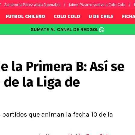
Zanahoria Pérez ataja 3 penales
Jaime Pizarro vuelve a Colo Colo
FUTBOL CHILENO
COLO COLO
U DE CHILE
FICHA
SUMATE AL CANAL DE REDGOL
SUDAMÉRICA
EUROPA
Internacional
Copa Libertadores
Champions L
sorio
Copa Sudamericana
Europa Leag
 la Primera B: Así se
Sánchez
Fútbol Argentino
Conference 
Palacios
Fútbol Brasileño
Ligue 1
 de la Liga de
s por el mundo
Premier Leag
Serie A
La Liga
Bundesliga
s partidos que animan la fecha 10 de la