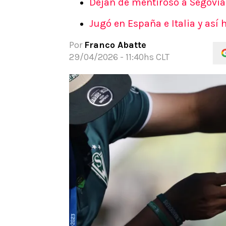
Dejan de mentiroso a Segovia
APUESTAS
Jugó en España e Italia y así 
Noticias
Guías
Por
Franco Abatte
Códigos
29/04/2026 - 11:40hs CLT
Pronósticos
Apuesta del día
Apuestas Mundial 2026