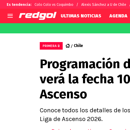
Es tendencia
:
Colo Colo vs Coquimbo
Alexis Sánchez a U de Chile
ULTIMAS NOTICIAS
AGENDA
AGENDA
CHILE
MUNDO
Hoy en TV
Selección Chilena
Fútbol 
Chile
PRIMERA B
Colo Colo
Darío O
Programación de
U de Chile
Alexis 
U Católica
Carlos 
verá la fecha 10
Campeonato Nacional
Chileno
Primera B
Ascenso
Segunda División
Copa Chile
Supercopa Chile
Conoce todos los detalles de lo
Campeonato Femenino
Liga de Ascenso 2026.