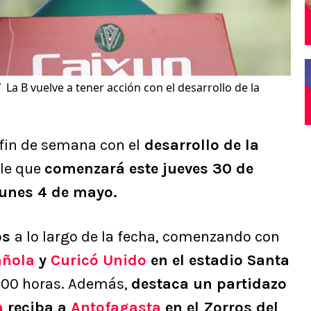
T
La B vuelve a tener acción con el desarrollo de la
 fin de semana con el
desarrollo de la
ble que
comenzará este jueves 30 de
 lunes 4 de mayo.
os
a lo largo de la fecha, comenzando con
añola
y
Curicó Unido
en el estadio Santa
0:00 horas. Además,
destaca un partidazo
a
reciba a
Antofagasta
en el Zorros del