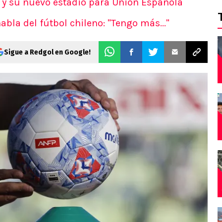
 y su nuevo estadio para Unión Española
habla del fútbol chileno: "Tengo más..."
Sigue a Redgol en Google!