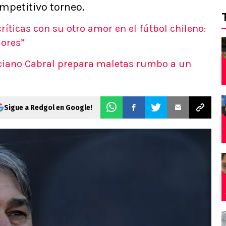
mpetitivo torneo.
ríticas con su otro amor en el fútbol chileno:
lores”
iano Cabral prepara maletas rumbo a un
Sigue a Redgol en Google!