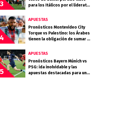
3
para los Itálicos por el liderato
en la Sudamericana
APUESTAS
Pronósticos Montevideo City
Torque vs Palestino: los Árabes
4
tienen la obligación de sumar en
Uruguay
APUESTAS
Pronósticos Bayern Múnich vs
PSG: ida inolvidable y las
5
apuestas destacadas para una
serie abierta