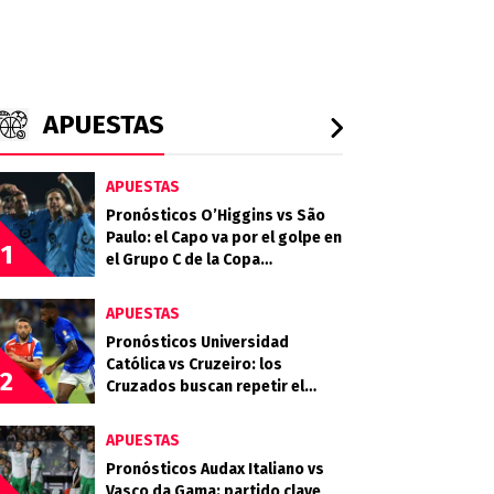
APUESTAS
APUESTAS
Pronósticos O’Higgins vs São
Paulo: el Capo va por el golpe en
1
el Grupo C de la Copa
Sudamericana
APUESTAS
Pronósticos Universidad
Católica vs Cruzeiro: los
2
Cruzados buscan repetir el
golpe ante la Raposa
APUESTAS
Pronósticos Audax Italiano vs
Vasco da Gama: partido clave