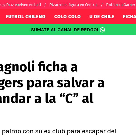
s y Díaz vuelven en la U
Pizarro es figura en Central
Polémica Garnero
FUTBOL CHILENO
COLO COLO
U DE CHILE
FICHA
SUMATE AL CANAL DE REDGOL
SUDAMÉRICA
EUROPA
Internacional
Copa Libertadores
Champions L
sorio
Copa Sudamericana
Europa Leag
agnoli ficha a
Sánchez
Fútbol Argentino
Conference 
Palacios
Fútbol Brasileño
Ligue 1
ers para salvar a
s por el mundo
Premier Leag
Serie A
ndar a la “C” al
La Liga
Bundesliga
 palmo con su ex club para escapar del