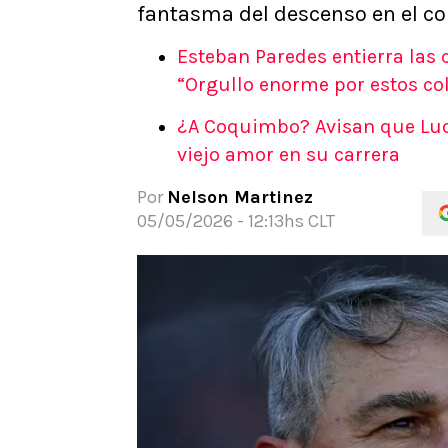
fantasma del descenso en el co
APUESTAS
Noticias
Esteban Paredes entierra las c
Guías
“Orgullo enorme por estos co
Códigos
¿A Coquimbo? Avisan que Luc
Pronósticos
viejo amor en su carrera
Apuesta del día
Apuestas Mundial 2026
Por
Nelson Martinez
05/05/2026 - 12:13hs CLT