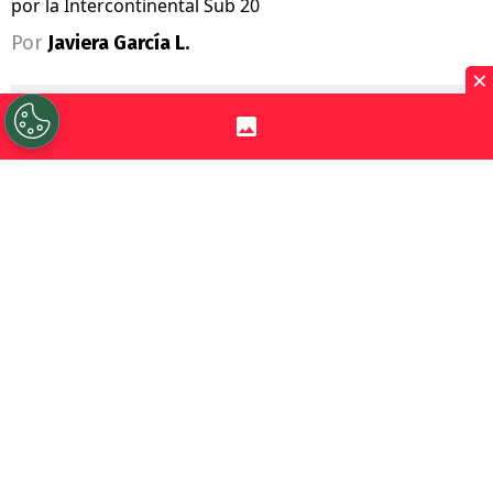
por la Intercontinental Sub 20
Por
Javiera García L.
×
Sigue a Redgol en Google!
La confirmación de la final de la
Copa
Intercontinental Sub 20
en el
Santiago
Bernabéu
fue un fuerte golpe para nuestro
país. Y es que se esperaba que el duelo
entre
Santiago Wanderers
y
Real Madrid
fuera en Chile.