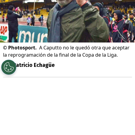
©
Photosport.
A Caputto no le quedó otra que aceptar
la reprogramación de la final de la Copa de la Liga.
Por
Patricio Echagüe
Sigue a Redgol en Google!
La gran final de la
Copa de la Liga 2026
entre
Coquimbo Unido y O’Higgins tuvo
que ser reagendada.
En un principio se