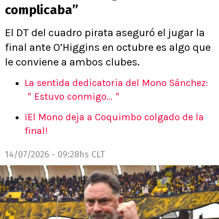
complicaba”
El DT del cuadro pirata aseguró el jugar la
final ante O’Higgins en octubre es algo que
le conviene a ambos clubes.
La sentida dedicatoria del Mono Sánchez:
＂Estuvo conmigo...＂
¡El Mono deja a Coquimbo colgado de la
final!
14/07/2026 - 09:28hs CLT