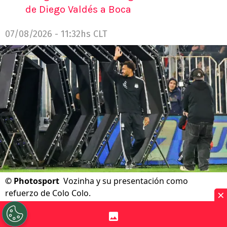
de Diego Valdés a Boca
07/08/2026 - 11:32hs CLT
©
Photosport
Vozinha y su presentación como
×
refuerzo de Colo Colo.
Por
Alfonso Zúñiga