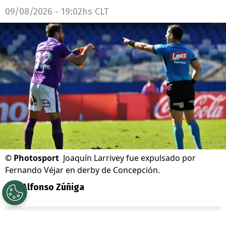
09/08/2026 - 19:02hs CLT
©
Photosport
Joaquín Larrivey fue expulsado por
Fernando Véjar en derby de Concepción.
Por
Alfonso Zúñiga
Sigue a Redgol en Google!