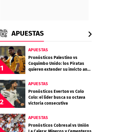
APUESTAS
APUESTAS
Pronósticos Palestino vs
Coquimbo Unido: los Piratas
1
quieren extender su invicto ante
los Árabes
APUESTAS
Pronósticos Everton vs Colo
Colo: el líder busca su octava
2
victoria consecutiva
APUESTAS
Pronósticos Cobresal vs Unión
La Calera: Mineros y Cementeros