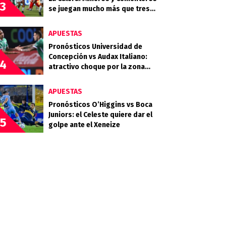
3
se juegan mucho más que tres
puntos
APUESTAS
Pronósticos Universidad de
Concepción vs Audax Italiano:
4
atractivo choque por la zona
baja del Campeonato Nacional
APUESTAS
Pronósticos O’Higgins vs Boca
Juniors: el Celeste quiere dar el
5
golpe ante el Xeneize