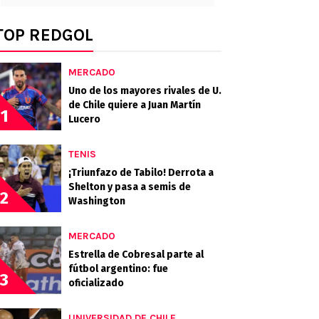
TOP REDGOL
MERCADO
Uno de los mayores rivales de U.
de Chile quiere a Juan Martín
1
Lucero
TENIS
¡Triunfazo de Tabilo! Derrota a
Shelton y pasa a semis de
2
Washington
MERCADO
Estrella de Cobresal parte al
fútbol argentino: fue
3
oficializado
UNIVERSIDAD DE CHILE