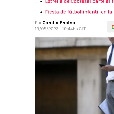
Estrella de Cobresal parte al 
APUESTAS
Fiesta de fútbol infantil en 
Noticias
Guías
Por
Camilo Encina
Códigos
19/05/2023 - 19:44hs CLT
Pronósticos
Apuesta del día