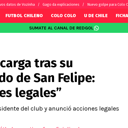
vos datos de Vozinha
Gago da explicaciones
Nuevo golpe para Colo 
FUTBOL CHILENO
COLO COLO
U DE CHILE
FICHA
SUMATE AL CANAL DE REDGOL
SUDAMÉRICA
EUROPA
Internacional
Copa Libertadores
Champions L
sorio
Copa Sudamericana
Europa Leag
scarga tras su
Sánchez
Fútbol Argentino
Conference 
Palacios
Fútbol Brasileño
Ligue 1
do de San Felipe:
s por el mundo
Premier Leag
Serie A
es legales”
La Liga
Bundesliga
idente del club y anunció acciones legales