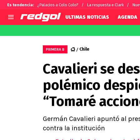
Es tendencia
:
¿Palacios a Colo Colo?
La respuesta e Clark
Nue
ULTIMAS NOTICIAS
AGENDA
AGENDA
CHILE
MUNDO
Hoy en TV
Selección Chilena
Fútbol 
Chile
PRIMERA B
Colo Colo
Darío O
Cavalieri se de
U de Chile
Alexis 
U Católica
Carlos 
polémico despi
Campeonato Nacional
Chileno
Primera B
“Tomaré accion
Segunda División
Copa Chile
Supercopa Chile
Germán Cavalieri apuntó al pres
Campeonato Femenino
contra la institución