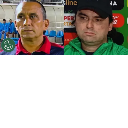
©
Capturas.
Iván Sandrock volvió a referirse al cruce
con Jaime Caro, aunque sin nombrarlo.
Por
Jorge Rubio
Sigue a Redgol en Google!
El entrenador de
San Marcos de Arica