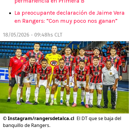
permanencia en Primera B
La preocupante declaración de Jaime Vera
en Rangers: “Con muy poco nos ganan”
18/05/2026 - 09:48hs CLT
©
Instagram/rangersdetalca.cl
El DT que se baja del
banquillo de Rangers.