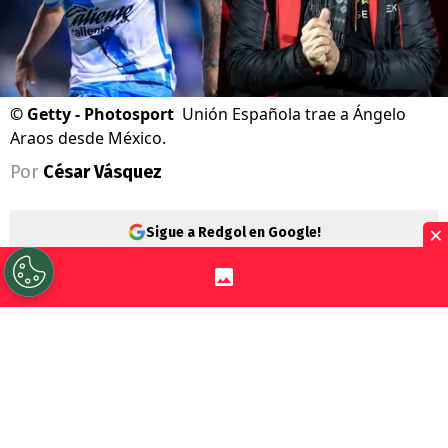
©
Getty - Photosport
Unión Española trae a Ángelo
Araos desde México.
Por
César Vásquez
×
Sigue a Redgol en Google!
Unión Española
sorprendió al fútbol
chileno y está a detalles de fichar a
Ángelo
Araos
. El más feliz con la noticia es
Ronald
Fuentes
, quien ya lo ve en la cancha
comandando su ataque.