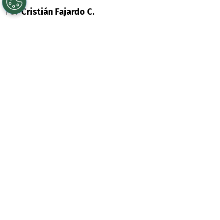
Por
Cristián Fajardo C.
Sigue a Redgol en Google!
Una increíble revelación fue la que contó
Justo Álvarez
, presidente de la Asociación
Nacional de Fútbol Amateur (
ANFA
) en
relación a
Pablo Milad
, que tiene que ver
con la dieta que recibe de parte de
Conmebol
.
Fue en conversación con “King Kong
Radio”, en relación al protagonismo que