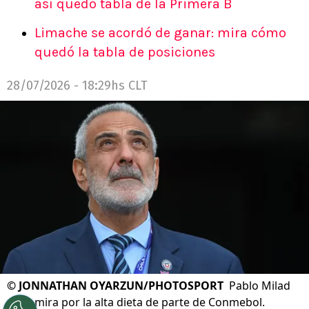
así quedó tabla de la Primera B
Limache se acordó de ganar: mira cómo
quedó la tabla de posiciones
28/07/2026 - 18:29hs CLT
©
JONNATHAN OYARZUN/PHOTOSPORT
Pablo Milad
en la mira por la alta dieta de parte de Conmebol.