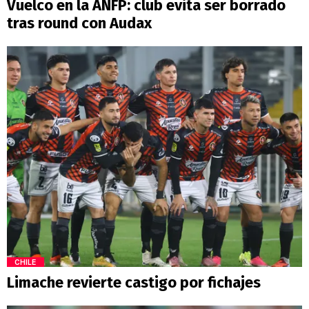
Vuelco en la ANFP: club evita ser borrado
tras round con Audax
CHILE
Limache revierte castigo por fichajes