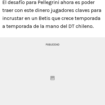
El desafío para Pellegrini ahora es poder
traer con este dinero jugadores claves para
incrustar en un Betis que crece temporada
a temporada de la mano del DT chileno.
PUBLICIDAD