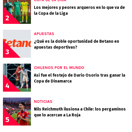
Los mejores y peores arqueros en lo que va de
la Copa de la Liga
2
APUESTAS
¿Qué es la doble oportunidad de Betano en
apuestas deportivas?
3
CHILENOS POR EL MUNDO
Así fue el festejo de Darío Osorio tras ganar la
Copa de Dinamarca
4
NOTICIAS
Nils Reichmuth ilusiona a Chile: los pergaminos
que lo acercan a La Roja
5