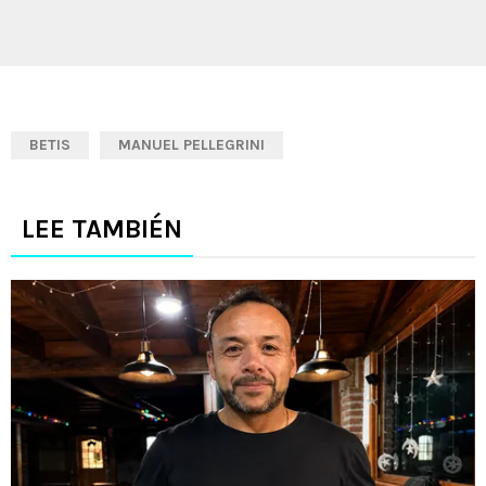
BETIS
MANUEL PELLEGRINI
LEE TAMBIÉN