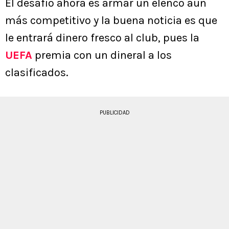
El desafío ahora es armar un elenco aún
más competitivo y la buena noticia es que
le entrará dinero fresco al club, pues la
UEFA
premia con un dineral a los
clasificados.
PUBLICIDAD