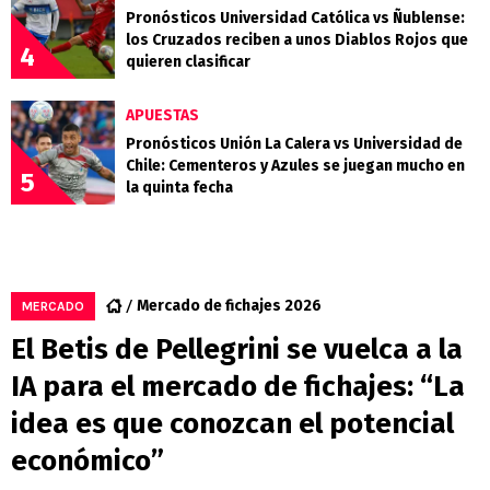
Pronósticos Universidad Católica vs Ñublense:
los Cruzados reciben a unos Diablos Rojos que
4
quieren clasificar
APUESTAS
Pronósticos Unión La Calera vs Universidad de
Chile: Cementeros y Azules se juegan mucho en
5
la quinta fecha
Mercado de fichajes 2026
MERCADO
El Betis de Pellegrini se vuelca a la
IA para el mercado de fichajes: “La
idea es que conozcan el potencial
económico”