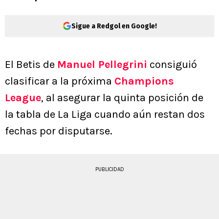
Sigue a Redgol en Google!
El Betis de
Manuel Pellegrini
consiguió
clasificar a la próxima
Champions
League
, al asegurar la quinta posición de
la tabla de La Liga cuando aún restan dos
fechas por disputarse.
PUBLICIDAD