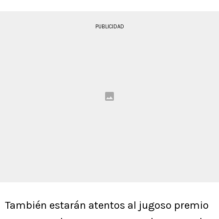
PUBLICIDAD
También estarán atentos al jugoso premio