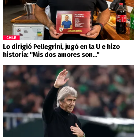
CHILE
Lo dirigió Pellegrini, jugó en la U e hizo
historia: "Mis dos amores son..."