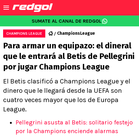
SUMATE AL CANAL DE REDGOL
ChampionsLeague
CHAMPIONS LEAGUE
Para armar un equipazo: el dineral
que le entrará al Betis de Pellegrini
por jugar Champions League
El Betis clasificó a Champions League y el
dinero que le llegará desde la UEFA son
cuatro veces mayor que los de Europa
League.
Pellegrini asusta al Betis: solitario festejo
por la Champions enciende alarmas