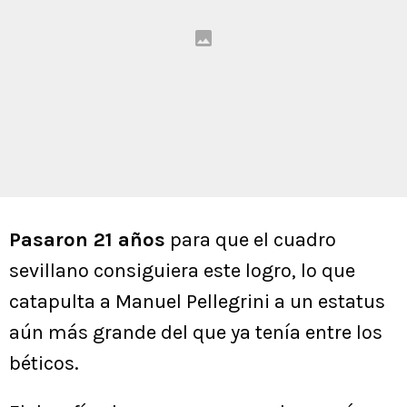
Pasaron 21 años
para que el cuadro
sevillano consiguiera este logro, lo que
catapulta a Manuel Pellegrini a un estatus
aún más grande del que ya tenía entre los
béticos.