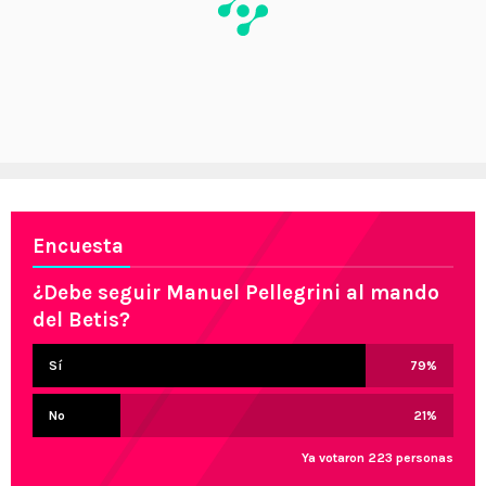
Encuesta
¿Debe seguir Manuel Pellegrini al mando
del Betis?
Sí
79
%
No
21
%
Ya votaron 223 personas