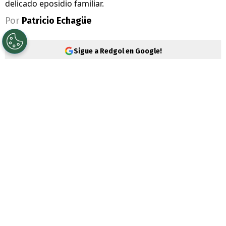
delicado eposidio familiar.
Por
Patricio Echagüe
Sigue a Redgol en Google!
Carlos Palacios
vive días complejos a
nivel personal y familiar. El volante ha
jugado poco con la camiseta de
Boca
Juniors
en este 2026 y, para más remate,
un
delicado caso en Chile lo salpicó de
manera muy directa.
Sebastián Guerra Soto, su suegro,
fue
detenido por la Brigada Antinarcóticos