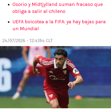
Osorio y Midtjylland suman fracaso que
obliga a salir al chileno
UEFA boicotea a la FIFA: ya hay bajas para
un Mundial
24/07/2026 - 12:43hs CLT