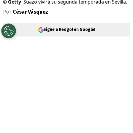
©
Getty
Suazo vivirá su segunda temporada en Sevilla.
Por
César Vásquez
Sigue a Redgol en Google!
Gabriel Suazo
ha logrado demostrar un
buen nivel en
Sevilla
. Además, también ha
destacado por su liderazgo, algo que ya lo
perfila como el capitán del club para este
año.
El formado en Colo Colo solo lleva un
año en Andalucía
, pero ya demuestra su
compromiso total con el club. A diferencia