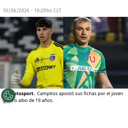
10/06/2026 - 10:29hs CLT
©
Photosport.
Campitos apostó sus fichas por el joven
golero albo de 19 años.
Por
Jorge Rubio
Sigue a Redgol en Google!