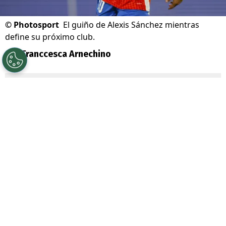
©
Photosport
El guiño de Alexis Sánchez mientras
define su próximo club.
Por
Franccesca Arnechino
Sigue a Redgol en Google!
Alexis Sánchez
volvió a despertar la
nostalgia de sus seguidores con una
publicación desde
Londres
, ciudad que
guarda uno de los capítulos más
importantes de su carrera.
El delantero chileno se encuentra