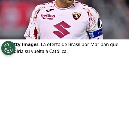
©
Getty Images
La oferta de Brasil por Maripán que
impediría su vuelta a Católica.
Por
Alfonso Zúñiga
Sigue a Redgol en Google!
Este fin de mes, el defensor chileno
Guillermo Maripán
finaliza su contrato
con el
Torino
de Italia, y todo parece