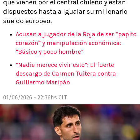
que vienen por el central chileno y están
dispuestos hasta a igualar su millonario
sueldo europeo.
Acusan a jugador de la Roja de ser “papito
corazón” y manipulación económica:
“Básico y poco hombre”
“Nadie merece vivir esto”: El fuerte
descargo de Carmen Tuitera contra
Guillermo Maripán
01/06/2026 - 22:36hs CLT