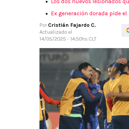
Los dos nuevos lesionados qu
APUESTAS
Ex generación dorada pide el 
Noticias
Guías
Por
Cristián Fajardo C.
Códigos
Actualizado el
Pronósticos
14/05/2025 - 14:50hs CLT
Apuesta del día