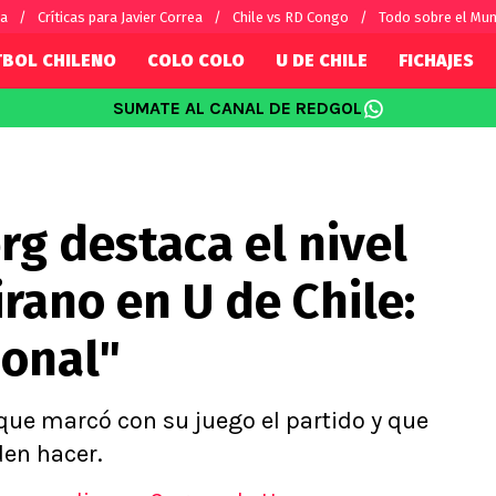
ra
Críticas para Javier Correa
Chile vs RD Congo
Todo sobre el Mun
TBOL CHILENO
COLO COLO
U DE CHILE
FICHAJES
SUMATE AL CANAL DE REDGOL
SUDAMÉRICA
EUROPA
Internacional
Copa Libertadores
Champions L
sorio
Copa Sudamericana
Europa Leag
g destaca el nivel
Sánchez
Fútbol Argentino
Conference 
Palacios
Fútbol Brasileño
Ligue 1
irano en U de Chile:
s por el mundo
Premier Leag
Serie A
ional"
La Liga
Bundesliga
 que marcó con su juego el partido y que
den hacer.