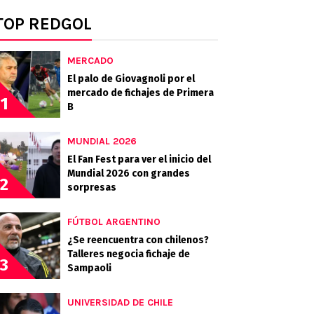
TOP REDGOL
MERCADO
El palo de Giovagnoli por el
mercado de fichajes de Primera
1
B
MUNDIAL 2026
El Fan Fest para ver el inicio del
Mundial 2026 con grandes
2
sorpresas
FÚTBOL ARGENTINO
¿Se reencuentra con chilenos?
Talleres negocia fichaje de
3
Sampaoli
UNIVERSIDAD DE CHILE