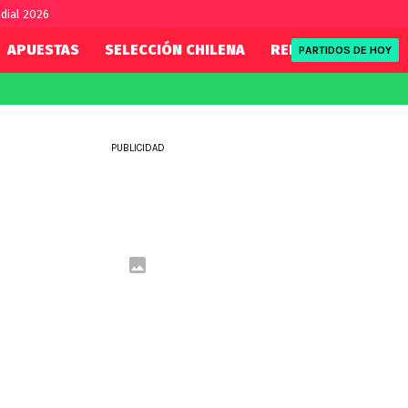
dial 2026
APUESTAS
SELECCIÓN CHILENA
REDSPORT
TENI
PARTIDOS DE HOY
FIFA
REDSPORT
eague
Mundial 2026
Tenis
PUBLICIDAD
ue
Eliminatorias
Formula 1
League
NBA
Rugby
ue
UFC
WWE
Boxeo