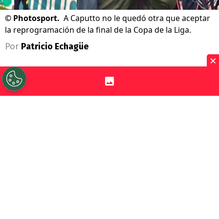
©
Photosport.
A Caputto no le quedó otra que aceptar
la reprogramación de la final de la Copa de la Liga.
Por
Patricio Echagüe
×
Sigue a Redgol en Google!
La gran final de la
Copa de la Liga 2026
entre
Coquimbo Unido y O’Higgins tuvo
que ser reagendada.
En un principio se
iba a disputa este
sábado 18 de julio en
Valparaíso
, pero finalmente se optó por
moverlo hasta el 17 de octubre, es decir, en
tres meses más.