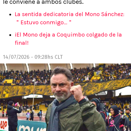
le conviene a ambos clubes.
La sentida dedicatoria del Mono Sánchez:
＂Estuvo conmigo...＂
¡El Mono deja a Coquimbo colgado de la
final!
14/07/2026 - 09:28hs CLT